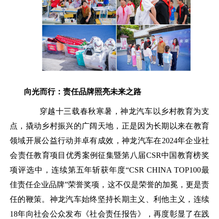
向光而行：责任品牌照亮未来之路
穿越十三载春秋寒暑，神龙汽车以乡村教育为支
点，撬动乡村振兴的广阔天地，正是因为长期以来在教育
领域开展公益行动并卓有成效，神龙汽车在
2024
年企业社
会责任教育项目优秀案例征集暨第八届
CSR
中国教育榜奖
项评选中，连续第五年斩获年度
“CSR CHINA TOP100
最
佳责任企业品牌
”
荣誉奖项，这不仅是荣誉的加冕，更是责
任的鞭策。神龙汽车始终坚持长期主义、利他主义，连续
18
年向社会公众发布《社会责任报告》，再度彰显了在践