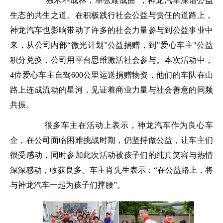
"
独木不成林，单弦难成曲
"
，神龙汽车深谙公益
生态的共生之道。在积极践行社会公益与责任的道路上，
神龙汽车也影响带动了许多的社会力量参与到公益事业中
来，从公司内部“微光计划”公益捐赠，到
"
爱心车主
"
公益
积分兑换，公司用平台思维激活社会参与。本次活动中，
4
位爱心车主自驾
600
公里运送捐赠物资，他们的车队在山
路上连成流动的星河，见证着商业力量与社会善意的同频
共振。
很多车主在活动上表示，神龙汽车作为良心车
企，在公司面临困难挑战时期，仍坚持做公益，让车主们
很受感动，同时参加此次活动被孩子们的纯真笑容与热情
深深感动，收获良多。车主肖先生表示：“在公益路上，将
与神龙汽车一起为孩子们撑腰”。