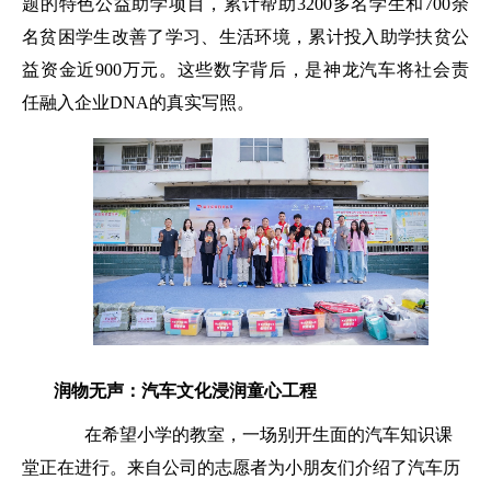
题的特色公益助学项目，累计帮助
3200
多名学生和
700
余
名贫困学生改善了学习、生活环境，累计投入助学扶贫公
益资金近
900
万元。这些数字背后，是神龙汽车将社会责
任融入企业
DNA
的真实写照。
润物无声：汽车文化浸润童心工程
在希望小学的教室，一场别开生面的汽车知识课
堂正在进行。来自公司的志愿者为小朋友们介绍了汽车历