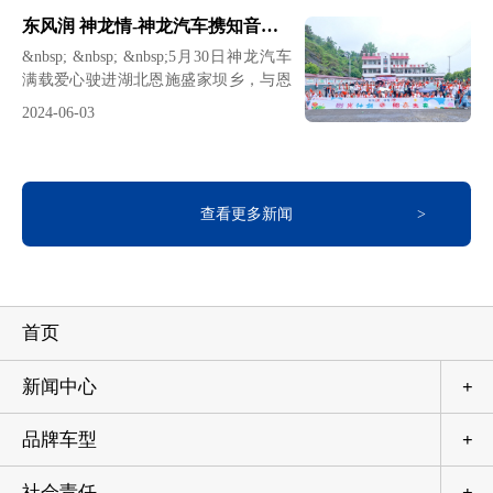
书籍等爱心大礼包和慰问金，并与学生
刻诠释了企业长期主义、利他主义的责
东风润 神龙情-神龙汽车携知音车主走进恩施希望小学开展公益助学
们一起开展了汽车小知识、音乐课堂、
任担当。自2013年起，神龙汽车便与湖
&nbsp; &nbsp; &nbsp;5月30日神龙汽车
运动小游戏等互动活动，将知识的星光
北宜昌兴山昭君镇、恩施盛
满载爱心驶进湖北恩施盛家坝乡，与恩
与成长的希望播撒在恩施盛家坝神龙希
施 “神龙知音”车主汇聚神龙汽车希望小
望小学的校园里。这场持续十三年的爱
2024-06-03
学，为学生们送上爱心大礼包和慰问
心接力，不仅见证着企业社会责任的坚
金，并与学生们一起开展了汽车小知
守，更谱写着一段关于教育帮扶的佳
识、音乐课堂等趣味课堂互动活动。值
话。微光成炬：教育扶贫路上的责任长
得一提的是，今年是神龙汽车坚持帮扶
跑 &nbsp; &nbsp; &nbsp; 自2013年起，
查看更多新闻
神龙汽车希望小学的第十二个年头。
&nbsp; &nbsp; “神龙汽车帮扶的十几年
来，学校发生了翻天覆地的变化，这次
神龙汽车又为教室安装吊扇改善了孩子
们的学习环境，还为孩子们送来了爱心
首页
礼物，看到孩子们开心的笑容，十分感
动。”从恩施盛家坝小学走出去
新闻中心
+
品牌车型
+
社会责任
+