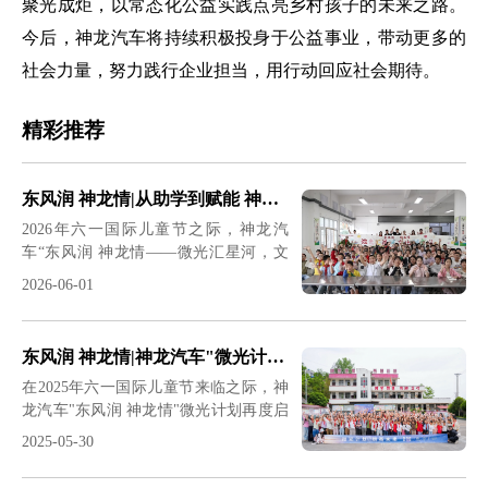
聚光成炬，以常态化公益实践点亮乡村孩子的未来之路。
今后，神龙汽车将持续积极投身于公益事业，带动更多的
社会力量，努力践行企业担当，用行动回应社会期待。
精彩推荐
东风润 神龙情|从助学到赋能 神龙汽车十四载坚守书写企业责任新篇
2026年六一国际儿童节之际，神龙汽
车“东风润 神龙情——微光汇星河，文
化润童心”公益行动再度启程。企业志愿
2026-06-01
者携手供应商伙伴组成爱心团队，冒雨
奔赴恩施盛家坝神龙希望小学，为乡村
少年送去体育器材、图书绘本等爱心物
东风润 神龙情|神龙汽车"微光计划"持续照亮乡村教育之路
资与慰问金，并带来汽车科普、文化课
在2025年六一国际儿童节来临之际，神
堂、趣味运动等沉浸式互动活动，以陪
龙汽车"东风润 神龙情"微光计划再度启
伴与知识为孩子们点亮成长之路。这场
程，踏着清晨的薄雾，公司志愿者与爱
跨越十四载的爱心坚守，既是神龙汽车
2025-05-30
心车主组成的温暖小分队穿山越岭，为
践行企业社会责任的生动实践，更是以
学生们送去包含学习电脑、体育用品、
教育帮扶助力乡村振兴的务实举措，深