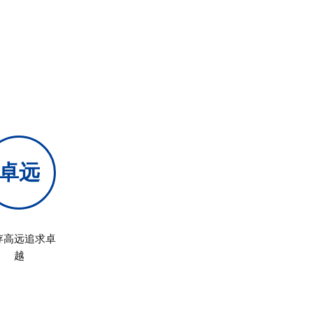
卓远
存高远追求卓
越