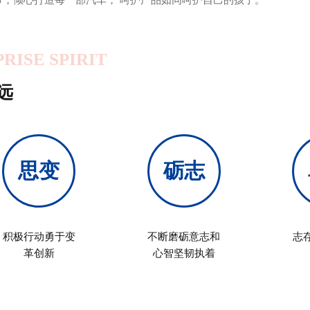
RISE SPIRIT
远
思变
砺志
积极行动勇于变
不断磨砺意志和
志
革创新
心智坚韧执着