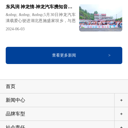
书籍等爱心大礼包和慰问金，并与学生
刻诠释了企业长期主义、利他主义的责
东风润 神龙情-神龙汽车携知音车主走进恩施希望小学开展公益助学
们一起开展了汽车小知识、音乐课堂、
任担当。自2013年起，神龙汽车便与湖
&nbsp; &nbsp; &nbsp;5月30日神龙汽车
运动小游戏等互动活动，将知识的星光
北宜昌兴山昭君镇、恩施盛
满载爱心驶进湖北恩施盛家坝乡，与恩
与成长的希望播撒在恩施盛家坝神龙希
施 “神龙知音”车主汇聚神龙汽车希望小
望小学的校园里。这场持续十三年的爱
2024-06-03
学，为学生们送上爱心大礼包和慰问
心接力，不仅见证着企业社会责任的坚
金，并与学生们一起开展了汽车小知
守，更谱写着一段关于教育帮扶的佳
识、音乐课堂等趣味课堂互动活动。值
话。微光成炬：教育扶贫路上的责任长
得一提的是，今年是神龙汽车坚持帮扶
跑 &nbsp; &nbsp; &nbsp; 自2013年起，
查看更多新闻
神龙汽车希望小学的第十二个年头。
&nbsp; &nbsp; “神龙汽车帮扶的十几年
来，学校发生了翻天覆地的变化，这次
神龙汽车又为教室安装吊扇改善了孩子
们的学习环境，还为孩子们送来了爱心
首页
礼物，看到孩子们开心的笑容，十分感
动。”从恩施盛家坝小学走出去
新闻中心
+
品牌车型
+
社会责任
+