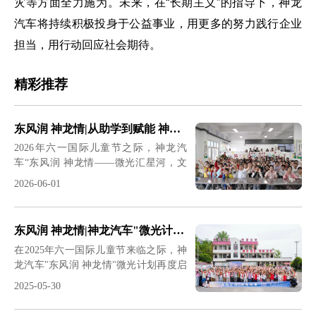
灾等方面全力施为。未来，在“长期主义”的指导下，神龙
汽车将持续积极投身于公益事业，用更多的努力践行企业
担当，用行动回应社会期待。
精彩推荐
东风润 神龙情|从助学到赋能 神龙汽车十四载坚守书写企业责任新篇
2026年六一国际儿童节之际，神龙汽
车“东风润 神龙情——微光汇星河，文
化润童心”公益行动再度启程。企业志愿
2026-06-01
者携手供应商伙伴组成爱心团队，冒雨
奔赴恩施盛家坝神龙希望小学，为乡村
少年送去体育器材、图书绘本等爱心物
东风润 神龙情|神龙汽车"微光计划"持续照亮乡村教育之路
资与慰问金，并带来汽车科普、文化课
在2025年六一国际儿童节来临之际，神
堂、趣味运动等沉浸式互动活动，以陪
龙汽车"东风润 神龙情"微光计划再度启
伴与知识为孩子们点亮成长之路。这场
程，踏着清晨的薄雾，公司志愿者与爱
跨越十四载的爱心坚守，既是神龙汽车
2025-05-30
心车主组成的温暖小分队穿山越岭，为
践行企业社会责任的生动实践，更是以
学生们送去包含学习电脑、体育用品、
教育帮扶助力乡村振兴的务实举措，深