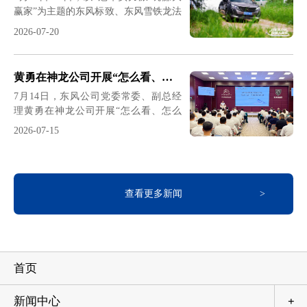
赢家”为主题的东风标致、东风雪铁龙法
宣贯会拉开下半年序幕7月首日，公司
系驾控体验营同步落地石家庄、郑州、
营销总部召开7月营销策略与商务行动
2026-07-20
苏州、成都、东莞、武汉六大核心城
宣贯会，神龙汽车副董事长、总经理吕
市，集硬核驾控测试、户外生活体验、
海涛携核心团队与全国经销商共同吹响
夏日趣味互动、重磅购车福利于一体。
下半年冲锋号角。会议号召，全体营销
黄勇在神龙公司开展“怎么看、怎么干”专题形势任务教育宣讲
本次活动以沉浸式全场景试驾为核心，
团队与广大经销商坚定信心、奔赴新
7月14日，东风公司党委常委、副总经
搭配各地特色互动体验、车型静态品
程。以战略定力锚定航向、以执
理黄勇在神龙公司开展“怎么看、怎么
鉴，叠加七月专属宠粉购车政策，让到
干”专题形势任务教育宣讲。黄勇指出，
场用户全方位感受法系车独有的冠军级
2026-07-15
要以正确政绩观引领实干担当，主动适
驾控实力，一站式收获多重惊喜。全域
应新能源、智能化发展浪潮，扬长避
沉浸式试驾 实测法系车硬核驾控功底本
短、固本强基、提质增效、改革创新，
次法系驾控体验营囊括了静态展车、城
直面问题、破解难题。要增强全员全力
市道路试驾、专业科目试驾等多个线下
查看更多新闻
以赴打赢的使命感和责任感，同呼吸共
场景，东风雪铁龙新款凡尔赛
命运，坚定信心打赢“十五五”开局之
战，奋力打造世界一流企业，以过硬实
绩赋能中国式现代化建设。黄勇围绕“怎
么看、怎么干”，系统剖析行业大势与企
首页
业攻坚形势。黄勇指出，公司“十四
五”转型成效正在显现，团队血性和攻坚
斗志持续回归。“十五五”是行
新闻中心
+