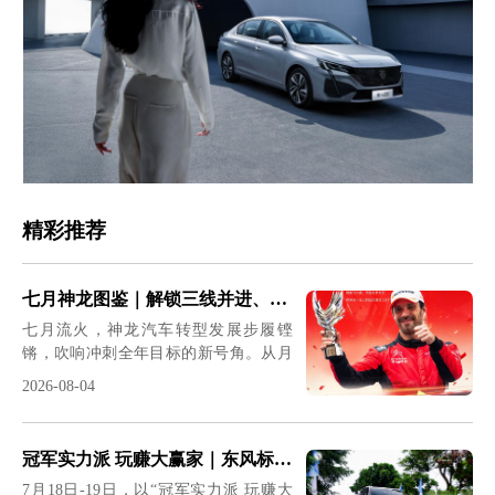
精彩推荐
七月神龙图鉴｜解锁三线并进、稳步突围的奋进惊喜
七月流火，神龙汽车转型发展步履铿
锵，吹响冲刺全年目标的新号角。从月
初营销冲锋到年中战略定调；从赛场荣
2026-08-04
耀到终端宠粉，从驰援灾区到产融协同
——这个7月，神龙汽车以战略定力、
市场战力、品牌温度三条主线，按下
冠军实力派 玩赚大赢家｜东风标致、东风雪铁龙法系驾控体验营燃动六城
了“神龙复兴三年行动”的加速键。
7月18日-19日，以“冠军实力派 玩赚大
&nbsp;7月1日｜冲锋号吹响&nbsp;营销