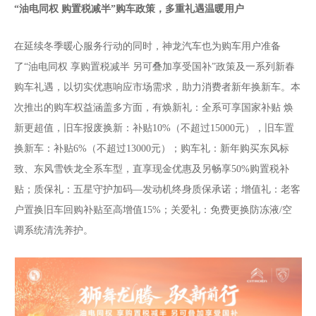
“油电同权 购置税减半”购车政策，多重礼遇温暖用户
在延续冬季暖心服务行动的同时，神龙汽车也为购车用户准备
了“油电同权 享购置税减半 另可叠加享受国补”政策及一系列新春
购车礼遇，以切实优惠响应市场需求，助力消费者新年换新车。本
次推出的购车权益涵盖多方面，有焕新礼：全系可享国家补贴 焕
新更超值，旧车报废换新：补贴10%（不超过15000元），旧车置
换新车：补贴6%（不超过13000元）；购车礼：新年购买东风标
致、东风雪铁龙全系车型，直享现金优惠及另畅享50%购置税补
贴；质保礼：五星守护加码—发动机终身质保承诺；增值礼：老客
户置换旧车回购补贴至高增值15%；关爱礼：免费更换防冻液/空
调系统清洗养护。