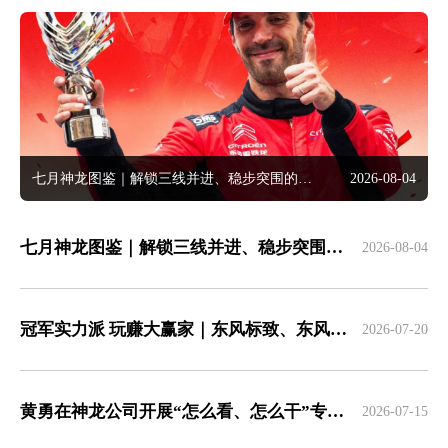
七月神龙图鉴｜解锁三线并进、稳步突围的奋进惊喜
2026-08-04
七月神龙图鉴｜解锁三线并进、稳步突围的奋进惊喜
神
2026-08-04
冠军实力派 玩赚大赢家｜东风标致、东风雪铁龙法系驾控体验营燃动六城
2026-07-20
黄勇在神龙公司开展“怎么看、怎么干”专题形势任务教育宣讲
2026-07-15