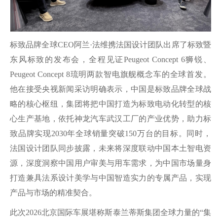
标致品牌全球CEO阿兰·法维携法国设计团队出席了标致暨
东风标致的发布会，全程见证Peugeot Concept 6狮锐、
Peugeot Concept 8琉明两款智电旗舰概念车的全球首发。
他在接受央视新闻采访明确表示，中国是标致品牌全球战
略的核心枢纽，集团将把中国打造为标致电动化转型的核
心生产基地，依托神龙汽车武汉工厂的产业优势，助力标
致品牌实现2030年全球销量突破150万台的目标。同时，
法国设计团队同步披露，未来将深度联动中国本土智电资
源，深度洞察中国用户审美与用车需求，为中国市场量身
打造兼具法系设计美学与中国智造实力的专属产品，实现
产品与市场的精准契合。
此次2026
北京国际车展
堪称斯泰兰蒂斯集团全球力量的“集