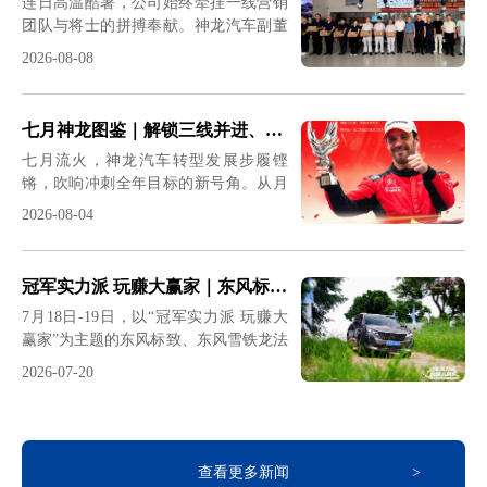
连日高温酷暑，公司始终牵挂一线营销
团队与将士的拼搏奉献。神龙汽车副董
事长、总经理吕海涛，党委书记、副总
2026-08-08
经理程军，党委副书记、工会主席师建
兴分赴全国重点区域开展高温慰问，并
深入终端一线开展调研。在为一线营销
七月神龙图鉴｜解锁三线并进、稳步突围的奋进惊喜
将士送去高温关怀的同时，围绕月度目
七月流火，神龙汽车转型发展步履铿
标与营销举措深入研讨，凝聚攻坚共
锵，吹响冲刺全年目标的新号角。从月
识，为打赢2026转型关键年攻坚战注入
初营销冲锋到年中战略定调；从赛场荣
强劲动力。&nbsp;神龙汽车副董事长、
2026-08-04
耀到终端宠粉，从驰援灾区到产融协同
总经理吕海涛带队调研走访山东区域市
——这个7月，神龙汽车以战略定力、
场，先后来到潍坊鑫华厦、德州元盛鑫
市场战力、品牌温度三条主线，按下
喜、济南志和永茂等区域网点，看望慰
冠军实力派 玩赚大赢家｜东风标致、东风雪铁龙法系驾控体验营燃动六城
了“神龙复兴三年行动”的加速键。
问高温下坚守岗位的网点一线销售和售
7月18日-19日，以“冠军实力派 玩赚大
&nbsp;7月1日｜冲锋号吹响&nbsp;营销
后员工，并就DFSW营销战
赢家”为主题的东风标致、东风雪铁龙法
宣贯会拉开下半年序幕7月首日，公司
系驾控体验营同步落地石家庄、郑州、
营销总部召开7月营销策略与商务行动
2026-07-20
苏州、成都、东莞、武汉六大核心城
宣贯会，神龙汽车副董事长、总经理吕
市，集硬核驾控测试、户外生活体验、
海涛携核心团队与全国经销商共同吹响
夏日趣味互动、重磅购车福利于一体。
下半年冲锋号角。会议号召，全体营销
本次活动以沉浸式全场景试驾为核心，
团队与广大经销商坚定信心、奔赴新
查看更多新闻
搭配各地特色互动体验、车型静态品
程。以战略定力锚定航向、以执