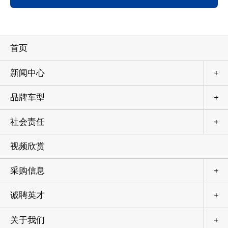
鉴，叠加七月专属宠粉购车政策，让到
场用户全方位感受法系车独有的冠军级
驾控实力，一站式收获多重惊喜。全域
沉浸式试驾 实测法系车硬核驾控功底本
首页
次法系驾控体验营囊括了静态展车、城
市道路试驾、专业科目试驾等多个线下
场景，东风雪铁龙新款凡尔赛
新闻中心
+
品牌车型
+
社会责任
+
视频欣赏
采购信息
+
诚聘英才
+
关于我们
+