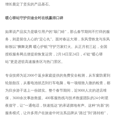
增长奠定了坚实的产品基石。
暖心驿站守护归途全时在线赢得口碑
如果说产品实力是吸引用户的“敲门砖”，那么春节期间不打烊的服
务，则是留住人心的“定心丸”。面对春运大潮，东风雪铁龙与东风
标致以“狮舞龙腾 暖心护航”守护万家灯火。从正月初三起，全国
授权服务网点便提前恢复运营，2月14日至24日，47处“暖心驿
站”更是进驻高速服务区与热门景区。
专业技师为近2000个返乡家庭提供的免费安全检测，从车窗防雾到
轮胎胎压，从蓄电池状态到行车电脑，每一项细致入微的检查，都
为归乡游子送上一份踏实。整个春节期间，近9000人次的进店维
保，3600余次事故救援。400客服热线与技术救援团队的24小时星
夜值守，让“一通电话，快速抵达”的承诺掷地有声。这种“向新”的
服务模式，让许多用户在旅途中对法系品牌从“路过”到“路转粉”，