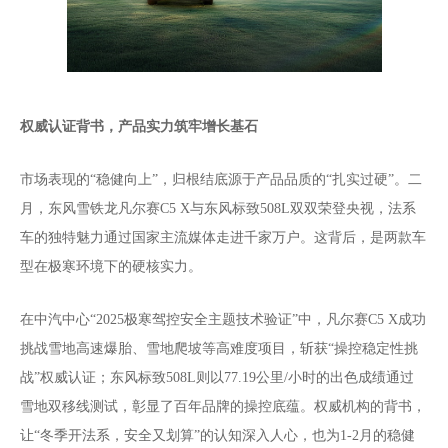
权威认证背书，产品实力筑牢增长基石
市场表现的“稳健向上”，归根结底源于产品品质的“扎实过硬”。二
月，东风雪铁龙凡尔赛C5 X与东风标致508L双双荣登央视，法系
车的独特魅力通过国家主流媒体走进千家万户。这背后，是两款车
型在极寒环境下的硬核实力。
在中汽中心“2025极寒驾控安全主题技术验证”中，凡尔赛C5 X成功
挑战雪地高速爆胎、雪地爬坡等高难度项目，斩获“操控稳定性挑
战”权威认证；东风标致508L则以77.19公里/小时的出色成绩通过
雪地双移线测试，彰显了百年品牌的操控底蕴。权威机构的背书，
让“冬季开法系，安全又划算”的认知深入人心，也为1-2月的稳健