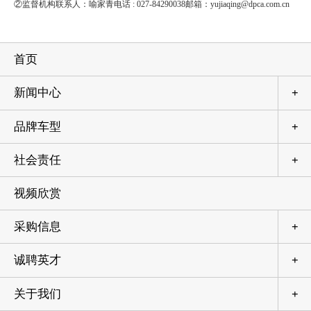
②监督机构联系人：喻家青电话
: 027-84290038
邮箱：
yujiaqing@dpca.com.cn
首页
新闻中心
+
品牌车型
+
社会责任
+
视频欣赏
采购信息
+
诚聘英才
+
关于我们
+