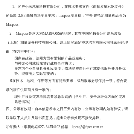
1
、客户小米汽车科技有限公司，在技术要求文件《曲轴质量
SOR
文件》
的条款“
2.6.7.
曲轴自动测量要求：
marposs
测量机；”中明确指定测量机品牌为
Marposs.
2
、
Marposs
是意大利
MARPOSS
的品牌，其在中国的独资公司是马波斯
（上海）测量设备科技有限公司。以上情况满足神龙汽车有限公司独家采购理
由（在方框中打√）
国家在政策、法规方面有限制的产品或服务；
与神龙公司或股东签订战略合作协议；
股东内企业自身具备相应资质，依法能够自行生产或提供服务并具备优
势、能够满足实际需要的；
R
在技术、地域、保密等方面有特殊要求，或与股东必须保持一致，符合要
求的潜在供应商只有一家的；
现生产设备突发故障需要紧急采购的（含生产、安全及环保方面的突发
紧急情况）；
四、公示有效期：自本信息发布之日三天内有效，公示有效期内如有异议，请
联系以下人员并反馈书面意见，超出公示有效期不接受异议。
①采购人：李鹏电话
027- 84554102
邮箱：
lipeng3@dpca.com.cn