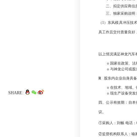
二、
拟定供应商信
三、
独家采购说明
（
1
）东风模具冲压技
具工作且交付质量良好
以上情况满足神龙汽车
o
国家在政策、法
o
与神龙公司或股
R
股东内企业自身具备
o
在技术、地域、
SHARE:
o
现生产设备突发
四、公示有效期：自本
议。
①采购人：刘畅
电话：
②监督机构联系人：喻