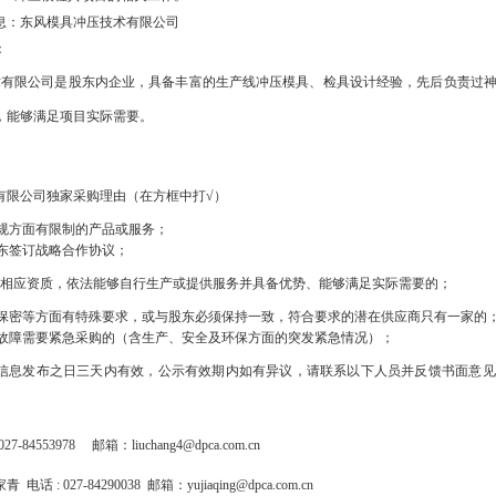
息：东风模具冲压技术有限公司
：
术有限公司是股东内企业，具备丰富的生产线冲压模具、检具设计经验，先后负责过
，能够满足项目实际需要。
有限公司独家采购理由（在方框中打√）
规方面有限制的产品或服务；
东签订战略合作协议；
相应资质，依法能够自行生产或提供服务并具备优势、能够满足实际需要的；
保密等方面有特殊要求，或与股东必须保持一致，符合要求的潜在供应商只有一家的
故障需要紧急采购的（含生产、安全及环保方面的突发紧急情况）；
信息发布之日三天内有效，公示有效期内如有异议，请联系以下人员并反馈书面意见
027-84553978
邮箱：
liuchang4@dpca.com.cn
家青
电话
: 027-84290038
邮箱：
yujiaqing@dpca.com.cn