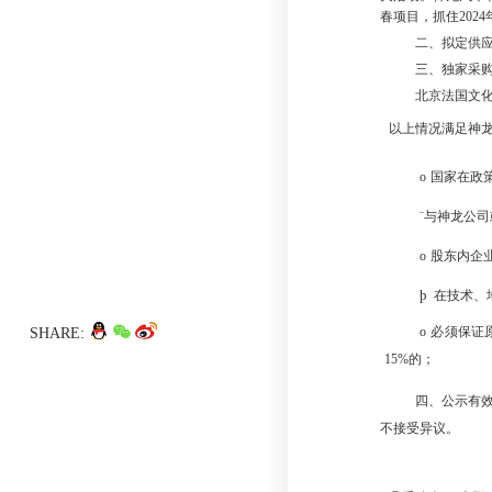
春项目，抓住
2024
二、
拟定供
三、
独家采
北京法国文
以上情况满足神
o
国家在政
¨与神龙公
o
股东内企
þ
在技术、
o
必须保证
SHARE:
15%
的；
四、
公示有
不接受异议。