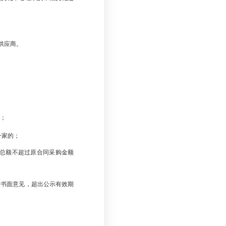
。
供应商。
；
一家的；
总额不超过原合同采购金额
馈书面意见，超出公示有效期