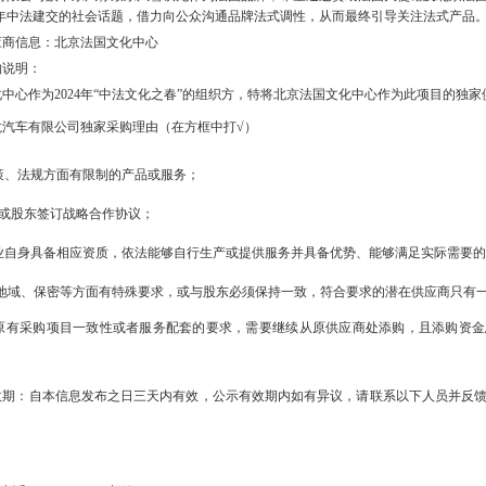
年中法建交的社会话题，借力向公众沟通品牌法式调性，从而最终引导关注法式产品
应商信息：北京法国文化中心
购说明：
化中心作为
2024
年“中法文化之春”的组织方，特将北京法国文化中心作为此项目的独家
龙汽车有限公司独家采购理由（在方框中打√）
策、法规方面有限制的产品或服务；
司或股东签订战略合作协议；
业自身具备相应资质，依法能够自行生产或提供服务并具备优势、能够满足实际需要的
地域、保密等方面有特殊要求，或与股东必须保持一致，符合要求的潜在供应商只有
原有采购项目一致性或者服务配套的要求，需要继续从原供应商处添购，且添购资金
效期：自本信息发布之日三天内有效，公示有效期内如有异议，请联系以下人员并反