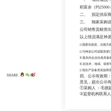
积富余（约2500
二、 拟定供应
三、 独家采购
公司销售贡献突
以上情况满足神龙
□
国家在政策、法规方
□
与神龙公司或股东签
R
股东内企业自身具备
R
在技术、地域、保密
□
现生产设备突发故障
SHARE:
四、公示有效期
意见，超出公示
①采购人 ：毛德勋- 电
②监督机构联系人：喻家青