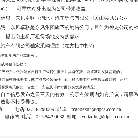
0 m2） ，可寻求对外出租为公司带来收益。
商信息：东风卓联（湖北）汽车销售有限公司关山奕风分公司
说明：东风卓联是东风集团旗下的销售公司，且作为神龙公司的
出，提出向主机厂租赁场地支持的需求。
汽车有限公司独家采购理由（在方框中打√）
面有限制的产品或服务；
订战略合作协议；
相应资质，依法能够自行生产或提供服务并具备优势、能够满足实际需要的；
等方面有特殊要求，或与股东必须保持一致，符合要求的潜在供应商只有一家的；
需要紧急采购的（含生产、安全及环保方面的突发紧急情况）；
：自本信息发布之日三天内有效，公示有效期内如有异议，请联
有效期不接受异议。
话 027-84290009 邮箱：maodexun@dpca.com.cn
 电话 : 027-84290038 邮箱：yujiaqing@dpca.com.cn