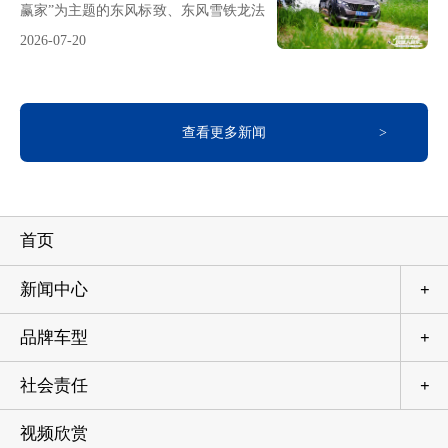
赢家”为主题的东风标致、东风雪铁龙法
宣贯会拉开下半年序幕7月首日，公司
系驾控体验营同步落地石家庄、郑州、
营销总部召开7月营销策略与商务行动
2026-07-20
苏州、成都、东莞、武汉六大核心城
宣贯会，神龙汽车副董事长、总经理吕
市，集硬核驾控测试、户外生活体验、
海涛携核心团队与全国经销商共同吹响
夏日趣味互动、重磅购车福利于一体。
下半年冲锋号角。会议号召，全体营销
本次活动以沉浸式全场景试驾为核心，
团队与广大经销商坚定信心、奔赴新
查看更多新闻
搭配各地特色互动体验、车型静态品
程。以战略定力锚定航向、以执
鉴，叠加七月专属宠粉购车政策，让到
场用户全方位感受法系车独有的冠军级
驾控实力，一站式收获多重惊喜。全域
沉浸式试驾 实测法系车硬核驾控功底本
首页
次法系驾控体验营囊括了静态展车、城
市道路试驾、专业科目试驾等多个线下
场景，东风雪铁龙新款凡尔赛
新闻中心
+
品牌车型
+
社会责任
+
视频欣赏