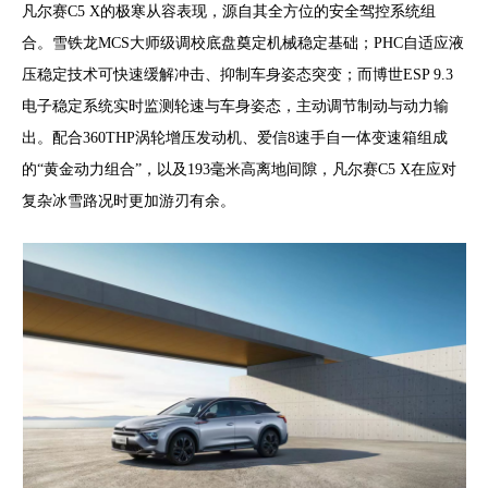
凡尔赛C5 X的极寒从容表现，源自其全方位的安全驾控系统组
合。雪铁龙MCS大师级调校底盘奠定机械稳定基础；PHC自适应液
压稳定技术可快速缓解冲击、抑制车身姿态突变；而博世ESP 9.3
电子稳定系统实时监测轮速与车身姿态，主动调节制动与动力输
出。配合360THP涡轮增压发动机、爱信8速手自一体变速箱组成
的“黄金动力组合”，以及193毫米高离地间隙，凡尔赛C5 X在应对
复杂冰雪路况时更加游刃有余。