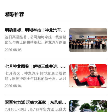
精彩推荐
明确目标、明晰举措！神龙汽车领导班子与一线共战
连日高温酷暑，公司始终牵挂一线营销
团队与将士的拼搏奉献。神龙汽车副董
事长、总经理吕海涛，党委书记、副总
2026-08-08
经理程军，党委副书记、工会主席师建
兴分赴全国重点区域开展高温慰问，并
深入终端一线开展调研。在为一线营销
七月神龙图鉴｜解锁三线并进、稳步突围的奋进惊喜
将士送去高温关怀的同时，围绕月度目
七月流火，神龙汽车转型发展步履铿
标与营销举措深入研讨，凝聚攻坚共
锵，吹响冲刺全年目标的新号角。从月
识，为打赢2026转型关键年攻坚战注入
初营销冲锋到年中战略定调；从赛场荣
强劲动力。&nbsp;神龙汽车副董事长、
2026-08-04
耀到终端宠粉，从驰援灾区到产融协同
总经理吕海涛带队调研走访山东区域市
——这个7月，神龙汽车以战略定力、
场，先后来到潍坊鑫华厦、德州元盛鑫
市场战力、品牌温度三条主线，按下
喜、济南志和永茂等区域网点，看望慰
冠军实力派 玩赚大赢家｜东风标致、东风雪铁龙法系驾控体验营燃动六城
了“神龙复兴三年行动”的加速键。
问高温下坚守岗位的网点一线销售和售
7月18日-19日，以“冠军实力派 玩赚大
&nbsp;7月1日｜冲锋号吹响&nbsp;营销
后员工，并就DFSW营销战