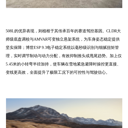
508L的优异表现，则植根于其传承百年的赛道驾控基因。CLDR大
师级底盘调校与AMVAR可变独立悬架系统，为车身姿态稳定提供
坚实保障；博世ESP 9.3电子稳定系统以毫秒级识别与细腻扭矩管
理，实时调节制动与动力分配，有效抑制推头或甩尾趋势。加上仅
5.45米的小转弯半径加持，使车辆在雪地紧急避障时操控更直接、
变线更高效，全面提升了极限工况下的可控性与驾驶信心。