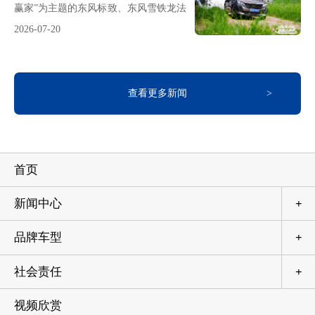
赢家”为主题的东风标致、东风雪铁龙法
宣贯会拉开下半年序幕7月首日，公司
系驾控体验营同步落地石家庄、郑州、
营销总部召开7月营销策略与商务行动
2026-07-20
苏州、成都、东莞、武汉六大核心城
宣贯会，神龙汽车副董事长、总经理吕
市，集硬核驾控测试、户外生活体验、
海涛携核心团队与全国经销商共同吹响
夏日趣味互动、重磅购车福利于一体。
下半年冲锋号角。会议号召，全体营销
本次活动以沉浸式全场景试驾为核心，
团队与广大经销商坚定信心、奔赴新
查看更多新闻
搭配各地特色互动体验、车型静态品
程。以战略定力锚定航向、以执
鉴，叠加七月专属宠粉购车政策，让到
场用户全方位感受法系车独有的冠军级
驾控实力，一站式收获多重惊喜。全域
沉浸式试驾 实测法系车硬核驾控功底本
首页
次法系驾控体验营囊括了静态展车、城
市道路试驾、专业科目试驾等多个线下
场景，东风雪铁龙新款凡尔赛
新闻中心
+
品牌车型
+
社会责任
+
视频欣赏