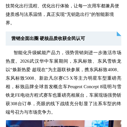
技简化出行流程、优化出行体验，让每一次用车都兼具便
捷质感与法系温情，真正实现“无钥匙出行”的智能新境
界。
营销全面出圈 硬核品质收获全民认可
智能化升级赋能产品力，强势营销则进一步激活市场
热度。2026武汉华中车展期间，东风标致、东风雪铁龙
以“焕新热爱 趁现在”为主题联袂参展，携东风标致4008、
东风标致5008、新款
凡尔赛C5 X
等主力明星车型重磅亮
相，标致品牌全球首发概念车Peugeot Concept 8琉明与雪
铁龙FE
电动方程式
赛车也重磅亮相展台，车展现场强势斩
获308台订单，亮眼的线下战绩充分彰显了法系车型的终
端号召力与市场竞争力。