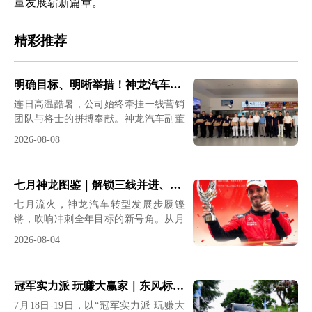
量发展崭新篇章。
精彩推荐
明确目标、明晰举措！神龙汽车领导班子与一线共战
连日高温酷暑，公司始终牵挂一线营销
团队与将士的拼搏奉献。神龙汽车副董
事长、总经理吕海涛，党委书记、副总
2026-08-08
经理程军，党委副书记、工会主席师建
兴分赴全国重点区域开展高温慰问，并
深入终端一线开展调研。在为一线营销
七月神龙图鉴｜解锁三线并进、稳步突围的奋进惊喜
将士送去高温关怀的同时，围绕月度目
七月流火，神龙汽车转型发展步履铿
标与营销举措深入研讨，凝聚攻坚共
锵，吹响冲刺全年目标的新号角。从月
识，为打赢2026转型关键年攻坚战注入
初营销冲锋到年中战略定调；从赛场荣
强劲动力。&nbsp;神龙汽车副董事长、
2026-08-04
耀到终端宠粉，从驰援灾区到产融协同
总经理吕海涛带队调研走访山东区域市
——这个7月，神龙汽车以战略定力、
场，先后来到潍坊鑫华厦、德州元盛鑫
市场战力、品牌温度三条主线，按下
喜、济南志和永茂等区域网点，看望慰
冠军实力派 玩赚大赢家｜东风标致、东风雪铁龙法系驾控体验营燃动六城
了“神龙复兴三年行动”的加速键。
问高温下坚守岗位的网点一线销售和售
7月18日-19日，以“冠军实力派 玩赚大
&nbsp;7月1日｜冲锋号吹响&nbsp;营销
后员工，并就DFSW营销战